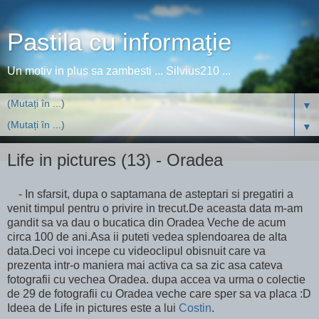
Pastila cu informaţie
Un motiv in plus sa zambesti ... Silvius210 ...
▼
▼
Life in pictures (13) - Oradea
- In sfarsit, dupa o saptamana de asteptari si pregatiri a
venit timpul pentru o privire in trecut.De aceasta data m-am
gandit sa va dau o bucatica din Oradea Veche de acum
circa 100 de ani.Asa ii puteti vedea splendoarea de alta
data.Deci voi incepe cu videoclipul obisnuit care va
prezenta intr-o maniera mai activa ca sa zic asa cateva
fotografii cu vechea Oradea. dupa accea va urma o colectie
de 29 de fotografii cu Oradea veche care sper sa va placa :D
Ideea de Life in pictures este a lui
Costin
.